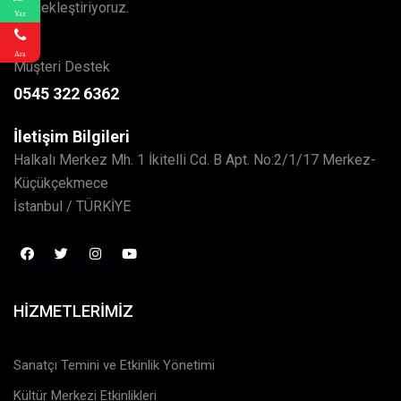
gerçekleştiriyoruz.
Yaz
Ara
Müşteri Destek
0545 322 6362
İletişim Bilgileri
Halkalı Merkez Mh. 1 İkitelli Cd. B Apt. No:2/1/17 Merkez-
Küçükçekmece
İstanbul / TÜRKİYE
HIZMETLERIMIZ
Sanatçı Temini ve Etkinlik Yönetimi
Kültür Merkezi Etkinlikleri